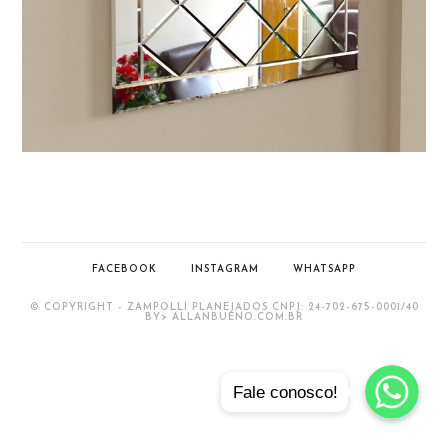
FACEBOOK
INSTAGRAM
WHATSAPP
© COPYRIGHT - ZAMPOLLI PLANEJADOS CNPJ: 24-702-675-0001/40
BY> ALLANBUENO.COM.BR
Whatsapp
Whatsapp
Fale conosco!
Whatsapp