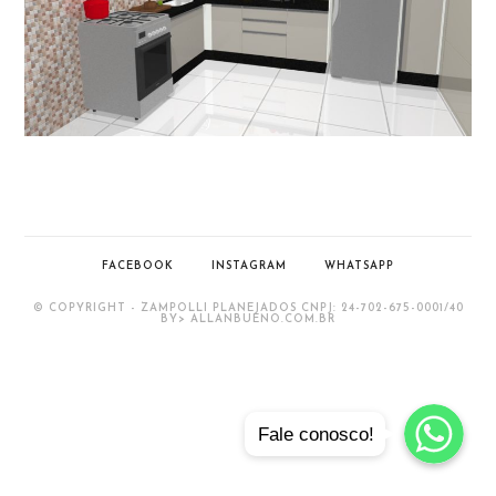
FACEBOOK
INSTAGRAM
WHATSAPP
© COPYRIGHT - ZAMPOLLI PLANEJADOS CNPJ: 24-702-675-0001/40
BY> ALLANBUENO.COM.BR
Whatsapp
Whatsapp
Fale conosco!
Whatsapp